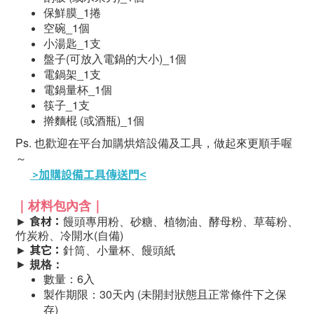
保鮮膜_1捲
空碗_1個
小湯匙_1支
盤子(可放入電鍋的大小)_1個
電鍋架_1支
電鍋量杯_1個
筷子_1支
擀麵棍 (或酒瓶)_1個
Ps. 也歡迎在平台加購烘焙設備及工具，做起來更順手喔
～
加購設備工具傳送門<
>
｜材料包內含
｜
食材：
►
饅頭專用粉、砂糖、植物油、酵母粉、草莓粉、
竹炭粉、冷開水(自備)
其它：
►
針筒、小量杯、饅頭紙
►
規格：
數量：6入
製作期限：30天內 (未開封狀態且正常條件下之保
存)