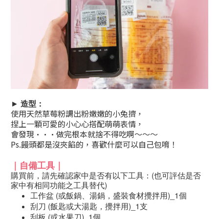
►
造型：
使用天然草莓粉調出粉嫩嫩的小兔擠，
捏上一顆可愛的小心心搭配萌萌表情，
會發現···做完根本就捨不得吃啊～～～
Ps.饅頭都是沒夾餡的，喜歡什麼可以自己包唷！
｜自備工具
｜
購買前，請先確認家中是否有以下工具：(也可評估是否
家中有相同功能之工具替代)
工作盆 (或飯鍋、湯鍋，盛裝食材攪拌用)_1個
刮刀 (飯匙或大湯匙，攪拌用)_1支
刮板 (或水果刀)_1個