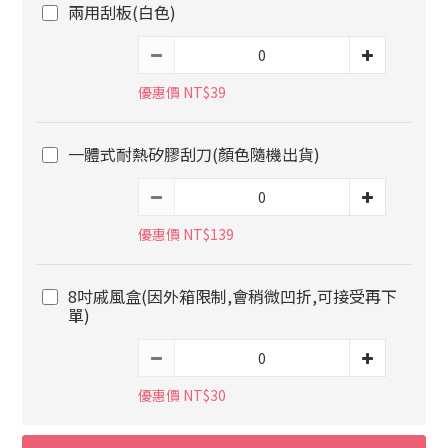
兩用刮板(白色)
優惠價 NT$39
一體式耐熱矽膠刮刀(顏色隨機出貨)
優惠價 NT$139
8吋戚風盒(因外箱限制,會稍微凹折,可接受再下
單)
優惠價 NT$30