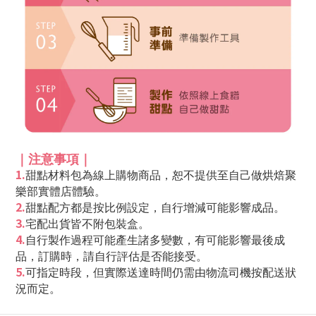
｜
注意事項
｜
1.
甜點材料包為線上購物商品，恕不提供至自己做烘焙聚
樂部實體店體驗。
2.
甜點配方都是按比例設定，自行增減可能影響成品
。
3.
宅配出貨皆不附包裝盒
。
4.
自行製作過程可能產生諸多變數，有可能影響最後成
品，訂購時，請自行評估是否能接受
。
5.
可指定時段，但實際送達時間仍需由物流司機按配送狀
況而定
。